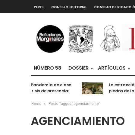
PERFIL
CONSEJO EDITORIAL
CONSEJO DE REDACCI
NÚMERO 58
DOSSIER
ARTÍCULOS
De la Pandemia de clase
La extracción
a la Crisis de presencia:
piedra de la 
cognición, labor y
entretenimiento
Home
Posts Tagged "agenciamiento"
AGENCIAMIENTO