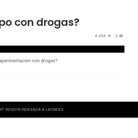
po con drogas?
8.45K
0
a experimentación con drogas?
IT. REVISTA INDEXADA A LATINDEX.