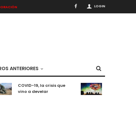
LOGIN
BORACIÓN
OS ANTERIORES
COVID-19, la crisis que
Meditaciones 
vino a develar
situación pa