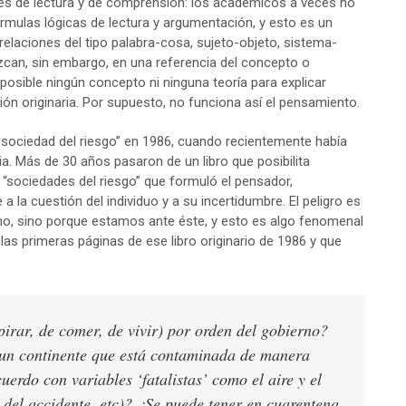
es de lectura y de comprensión: los académicos a veces no
órmulas lógicas de lectura y argumentación, y esto es un
 relaciones del tipo palabra-cosa, sujeto-objeto, sistema-
can, sin embargo, en una referencia del concepto o
a posible ningún concepto ni ninguna teoría para explicar
ón originaria. Por supuesto, no funciona así el pensamiento.
 sociedad del riesgo” en 1986, cuando recientemente había
ia. Más de 30 años pasaron de un libro que posibilita
“sociedades del riesgo” que formuló el pensador,
a la cuestión del individuo y a su incertidumbre. El peligro es
mo, sino porque estamos ante éste, y esto es algo fenomenal
las primeras páginas de ese libro originario de 1986 y que
irar, de comer, de vivir) por orden del gobierno?
 un continente que está contaminada de manera
uerdo con variables ‘fatalistas’ como el aire y el
r del accidente, etc)? ¿Se puede tener en cuarentena