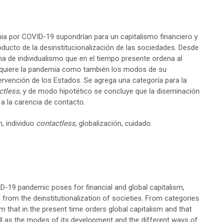
ia por COVID-19 supondrían para un capitalismo financiero y
roducto de la desinstitucionalización de las sociedades. Desde
ama de individualismo que en el tiempo presente ordena al
adquiere la pandemia como también los modos de su
tervención de los Estados. Se agrega una categoría para la
ctless
, y de modo hipotético se concluye que la diseminación
a la carencia de contacto.
n, individuo
contactless
, globalización, cuidado.
D-19 pandemic poses for financial and global capitalism,
g from the deinstitutionalization of societies. From categories
sm that in the present time orders global capitalism and that
l as the modes of its development and the different ways of