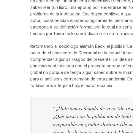
En este sentido, un problema académico frecuente, 
saben leer (un libro, una época) por encerrarse en f
problema de la institución. Esa lógica conlleva a que
actor, cuestionadas epistemológicamente, permanez
categoría a su definición formal, por lo cual no serí
hechos por fuera de lo que indicaron en su formulaci
Retomando al sociólogo alemán Beck, él publica “La
ocurrido el accidente de Chernobil en la actual Ucran
comprender algunos rasgos del presente. La idea de 
principalmente dialoga con el presente porque refiere 
global no porque se tenga algún saber sobre el mis
para el análisis y comprensión de esta pandemia. En 
todavía nos interpela hoy, el autor escribía:
“¿Habríamos dejado de vivir (de resp
¿Qué pasa con la población de todo
irreparable en grados diversos (de ac
clima, la distancia respecto del luga