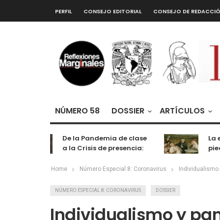
PERFIL
CONSEJO EDITORIAL
CONSEJO DE REDACCI
NÚMERO 58
DOSSIER
ARTÍCULOS
De la Pandemia de clase
La extr
a la Crisis de presencia:
piedra 
cognición, labor y
entretenimiento
Home
Número Especial 8: Coronavirus
Individualismo
NÚMERO ESPECIAL 8: CORONAVIRUS
DOSSIER
Individualismo y p