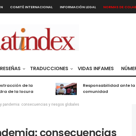
ÓN
COMITÉ INTERNACIONAL
INFORMACIÓN LEGAL
NORMAS DE COLA
RESEÑAS
TRADUCCIONES
VIDAS INFAMES
NÚMER
acción de la
Responsabilidad ante la
de la locura
comunidad
 y pandemia: consecuencias y riesgos globales
andemia: consecuencias