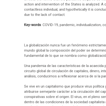
action and intervention of the States is analyzed. A 
contactless individual, and hypothetically it is conclu
due to the lack of contact.
Key-words
: COVID-19, pandemic, individualization, con
La globalización nunca fue un fenómeno estrictament
mundo global la composición del poder se determinó po
fundamental de lo que se nombra como globalizació
Una pandemia de las características de la acaecida 
circuito global de circulación de capitales, dinero, i
análisis, conducirnos a reflexionar acerca de si la 
Se vive en un capitalismo que produce virus política
atribuirse semejante carácter a la circulación del capi
conspirativas sobre el origen. El virus, en el pleno 
dentro de las condiciones de la sociedad capitalista 