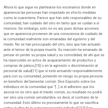
Ahora lo que sigue es plantearse los escenarios donde en
apariencia las personas han respetado en efecto medidas
como la cuarentena. Parece que han sido responsables de su
comunidad, han cuidado del otro en tanto que se cuidan a sí
mismos. Sin embargo, esto no es así, pues dichas acciones
que en apariencia provienen de una consciencia de cuidado de
la comunidad realmente son emanadas del egoísmo y del
miedo. No se han preocupado del otro, sino que han actuado
ante el temor de la propia muerte. Su reacción ha emanado de
pensar en perder su propia salud y su comodidad, de ahí que se
ha repercutido en actos de acaparamiento de productos y
compras de pánico,
[10]
o en la agresión o discriminación al
personal de salud
[11]
que sí está actuando responsablemente
para con su comunidad, poniendo en riesgo su propia persona
en beneficio del bienestar común. Dice Esposito sobre los
individuos en la comunidad que “[…] si el adhesivo que los
asocia no es otro que el miedo común, su resultado no podrá
ser sino una común servidumbre, es decir, el contrario de la
comunidad. Esto último es precisamente lo que se sacrifica
sobre el altar de la autoconservación individual”.
[12]
Son