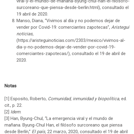
viral-y-el-mundo-de-manana-byung-chul-han-el-filosofo-
surcoreano-que-piensa-desde-berlin.html), consultado el
19 abril de 2020.
Manso, Diana, “Vivimos al día y no podemos dejar de
vender por Covid-19: comerciantes zapotecas”,
Aristegui
noticias,
(https://aristeguinoticias.com/2303/mexico/vivimos-al-
dia-y-no-podemos-dejar-de-vender-por-covid-19-
comerciantes-zapotecas/)
,
consultado el 19 de abril de
2020.
Notas
[1] Esposito, Roberto,
Comunidad, inmunidad y biopolítica
, ed.
cit., p. 22.
[2]
Idem
.
[3]
Han, Byung-Chul, “La emergencia viral y el mundo de
mañana. Byung-Chul Han, el filósofo surcoreano que piensa
desde Berlín,”
El país,
22 marzo, 2020, consultado el 19 de abril