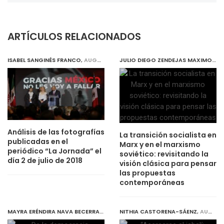
ARTÍCULOS RELACIONADOS
ISABEL SANGINÉS FRANCO
,
AUGUST 1, 2019
JULIO DIEGO ZENDEJAS MAXIMO
,
AU
Análisis de las fotografías
La transición socialista en
publicadas en el
Marx y en el marxismo
periódico “La Jornada” el
soviético: revisitando la
día 2 de julio de 2018
visión clásica para pensar
las propuestas
contemporáneas
MAYRA ERÉNDIRA NAVA BECERRA
,
JULY 31, 2019
NITHIA CASTORENA-SÁENZ
,
AUGUST 1, 2019