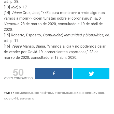
cit., p. 28.
[13]
Ibid
, p. 17.
[14]
Véase
Cruz, Joel, “<<Es pura mentira>> o <<de algo nos
vamos a morir>> dicen turistas sobre el coronavirus”
XEU
Veracruz,
28 de marzo de 2020, consultado e 19 de abril de
2020.
[15]
Roberto, Esposito,
Comunidad, inmunidad y biopolítica
, ed.
cit., p. 17.
[16]
Véase
Manso, Diana, “Vivimos al día y no podemos dejar
de vender por Covid-19: comerciantes zapotecas,” 23 de
marzo de 2020, consultado el 19 abril, 2020.
50
VECES COMPARTIDO
TAGS :
COMUNIDAD
,
BIOPOLÍTICA
,
RESPONSABILIDAD
,
CORONAVIRUS
,
COVID-19
,
ESPOSITO