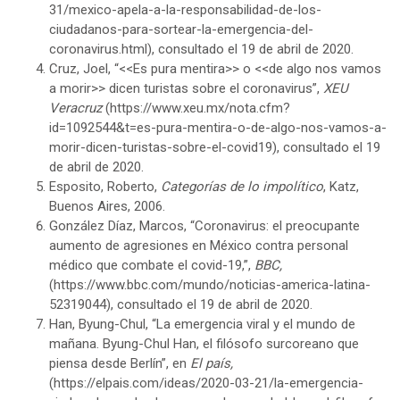
31/mexico-apela-a-la-responsabilidad-de-los-
ciudadanos-para-sortear-la-emergencia-del-
coronavirus.html), consultado el 19 de abril de 2020.
Cruz, Joel, “<<Es pura mentira>> o <<de algo nos vamos
a morir>> dicen turistas sobre el coronavirus”,
XEU
Veracruz
(https://www.xeu.mx/nota.cfm?
id=1092544&t=es-pura-mentira-o-de-algo-nos-vamos-a-
morir-dicen-turistas-sobre-el-covid19), consultado el 19
de abril de 2020.
Esposito, Roberto,
Categorías de lo impolítico
, Katz,
Buenos Aires, 2006.
González Díaz, Marcos, “Coronavirus: el preocupante
aumento de agresiones en México contra personal
médico que combate el covid-19,”,
BBC,
(https://www.bbc.com/mundo/noticias-america-latina-
52319044), consultado el 19 de abril de 2020.
Han, Byung-Chul, “La emergencia viral y el mundo de
mañana. Byung-Chul Han, el filósofo surcoreano que
piensa desde Berlín”, en
El país,
(https://elpais.com/ideas/2020-03-21/la-emergencia-