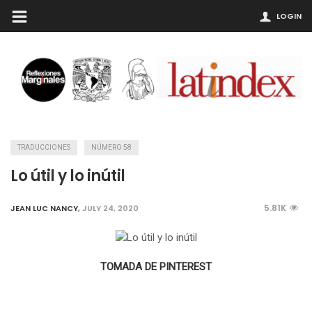
LOGIN
TRADUCCIONES
NÚMERO 58
Lo útil y lo inútil
5.81K
JEAN LUC NANCY
,
JULY 24, 2020
TOMADA DE PINTEREST