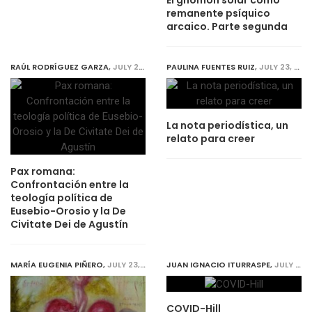
El gnomón solar como
remanente psíquico
arcaico. Parte segunda
RAÚL RODRÍGUEZ GARZA
,
JULY 23, 2020
PAULINA FUENTES RUIZ
,
JULY 23, 2020
La nota periodística, un
relato para creer
Pax romana:
Confrontación entre la
teología política de
Eusebio-Orosio y la De
Civitate Dei de Agustín
MARÍA EUGENIA PIÑERO
,
JULY 23, 2020
JUAN IGNACIO ITURRASPE
,
JULY 23, 2020
COVID-Hill