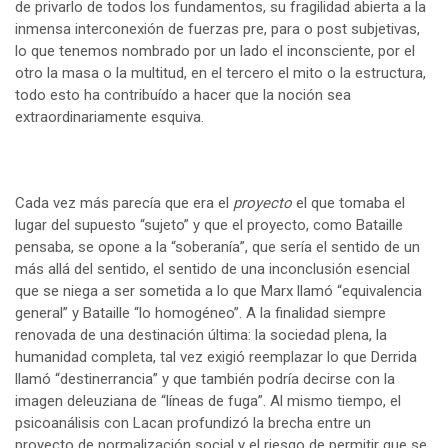
de privarlo de todos los fundamentos, su fragilidad abierta a la
inmensa interconexión de fuerzas pre, para o post subjetivas,
lo que tenemos nombrado por un lado el inconsciente, por el
otro la masa o la multitud, en el tercero el mito o la estructura,
todo esto ha contribuído a hacer que la noción sea
extraordinariamente esquiva.
Cada vez más parecía que era el
proyecto
el que tomaba el
lugar del supuesto “sujeto” y que el proyecto, como Bataille
pensaba, se opone a la “soberanía”, que sería el sentido de un
más allá del sentido, el sentido de una inconclusión esencial
que se niega a ser sometida a lo que Marx llamó “equivalencia
general” y Bataille “lo homogéneo”. A la finalidad siempre
renovada de una destinación última: la sociedad plena, la
humanidad completa, tal vez exigió reemplazar lo que Derrida
llamó “destinerrancia” y que también podría decirse con la
imagen deleuziana de “líneas de fuga”. Al mismo tiempo, el
psicoanálisis con Lacan profundizó la brecha entre un
proyecto de normalización social y el riesgo de permitir que se