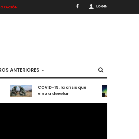
LOGIN
BORACIÓN
OS ANTERIORES
COVID-19, la crisis que
Medit
vino a develar
situa