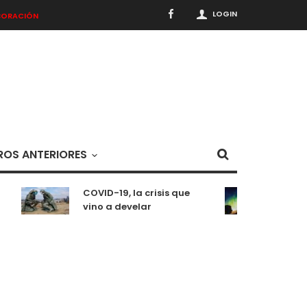
LOGIN
BORACIÓN
OS ANTERIORES
COVID-19, la crisis que
Medit
vino a develar
situ