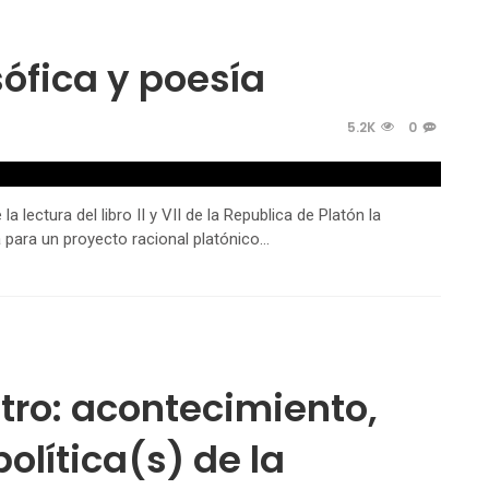
sófica y poesía
5.2K
0
a lectura del libro II y VII de la Republica de Platón la
 para un proyecto racional platónico…
tro: acontecimiento,
lítica(s) de la