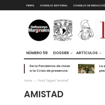
PERFIL
CONSEJO EDITORIAL
CONSEJO DE REDACCI
NÚMERO 58
DOSSIER
ARTÍCULOS
De la Pandemia de clase
La e
a la Crisis de presencia:
pied
cognición, labor y
entretenimiento
Home
Posts Tagged "amistad"
AMISTAD