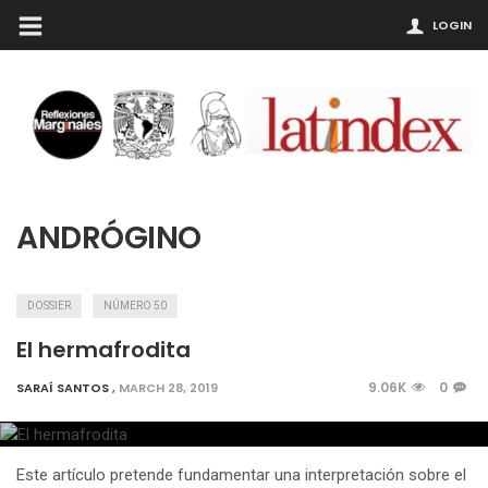
LOGIN
ANDRÓGINO
DOSSIER
NÚMERO 50
El hermafrodita
9.06K
0
SARAÍ SANTOS
,
MARCH 28, 2019
Este artículo pretende fundamentar una interpretación sobre el