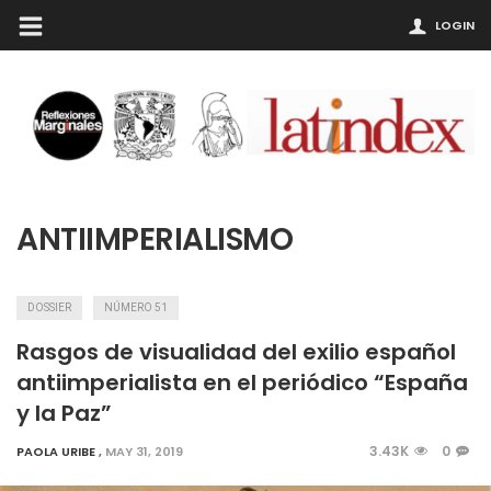
LOGIN
ANTIIMPERIALISMO
DOSSIER
NÚMERO 51
Rasgos de visualidad del exilio español
antiimperialista en el periódico “España
y la Paz”
3.43K
0
PAOLA URIBE
,
MAY 31, 2019