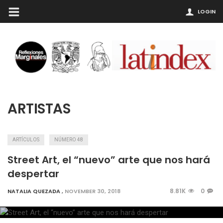
LOGIN
ARTISTAS
ARTÍCULOS
NÚMERO 48
Street Art, el “nuevo” arte que nos hará
despertar
8.81K
0
NATALIA QUEZADA
,
NOVEMBER 30, 2018