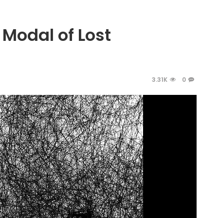
 Modal of Lost
3.31K
0