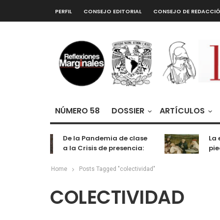
PERFIL
CONSEJO EDITORIAL
CONSEJO DE REDACCI
NÚMERO 58
DOSSIER
ARTÍCULOS
De la Pandemia de clase
La ex
a la Crisis de presencia:
pied
cognición, labor y
entretenimiento
Home
Posts Tagged "colectividad"
COLECTIVIDAD