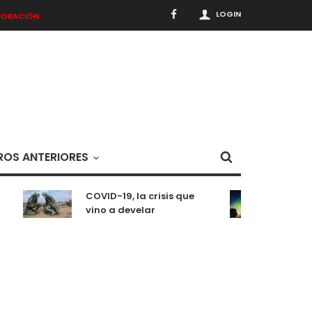
LOGIN
BORACIÓN
OS ANTERIORES
COVID-19, la crisis que
Medit
vino a develar
situa