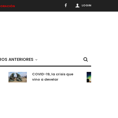
LOGIN
BORACIÓN
OS ANTERIORES
COVID-19, la crisis que
Medit
vino a develar
situ