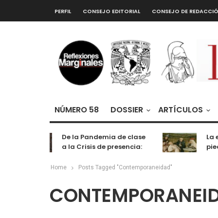
PERFIL
CONSEJO EDITORIAL
CONSEJO DE REDACCI
NÚMERO 58
DOSSIER
ARTÍCULOS
De la Pandemia de clase
La e
a la Crisis de presencia:
pied
cognición, labor y
entretenimiento
Home
Posts Tagged "Contemporaneidad"
CONTEMPORANEI