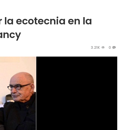
 la ecotecnia en la
ancy
3.21K
0