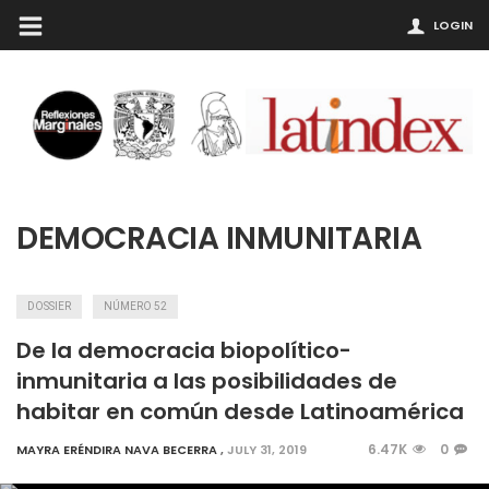
LOGIN
DEMOCRACIA INMUNITARIA
DOSSIER
NÚMERO 52
De la democracia biopolítico-
inmunitaria a las posibilidades de
habitar en común desde Latinoamérica
6.47K
0
MAYRA ERÉNDIRA NAVA BECERRA
,
JULY 31, 2019