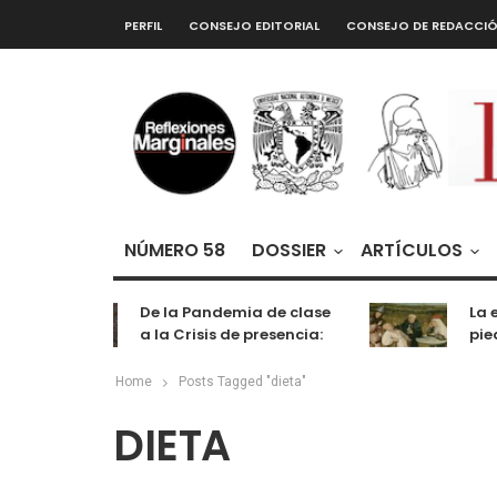
PERFIL
CONSEJO EDITORIAL
CONSEJO DE REDACCI
NÚMERO 58
DOSSIER
ARTÍCULOS
De la Pandemia de clase
La ex
a la Crisis de presencia:
piedr
cognición, labor y
entretenimiento
Home
Posts Tagged "dieta"
DIETA