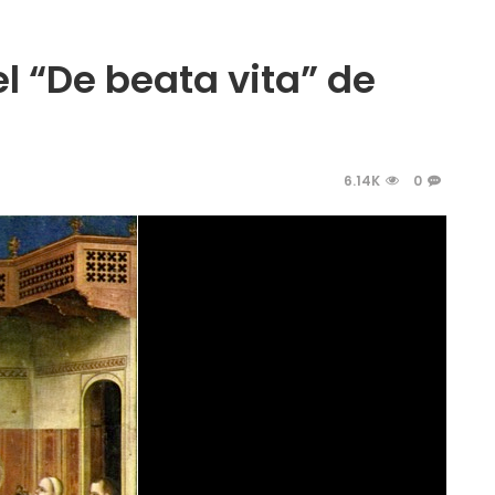
el “De beata vita” de
6.14K
0