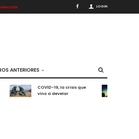
LOGIN
BORACIÓN
OS ANTERIORES
COVID-19, la crisis que
Medit
vino a develar
situa