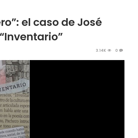
tero”: el caso de José
“Inventario”
3.14K
0