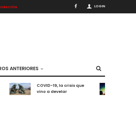
LOGIN
BORACIÓN
OS ANTERIORES
COVID-19, la crisis que
Medit
vino a develar
situ