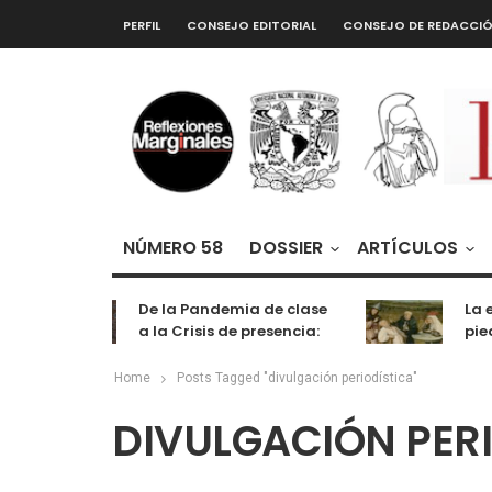
PERFIL
CONSEJO EDITORIAL
CONSEJO DE REDACCI
NÚMERO 58
DOSSIER
ARTÍCULOS
De la Pandemia de clase
La e
a la Crisis de presencia:
pied
cognición, labor y
entretenimiento
Home
Posts Tagged "divulgación periodística"
DIVULGACIÓN PER