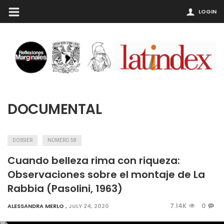
LOGIN
DOCUMENTAL
DOSSIER
NÚMERO 58
Cuando belleza rima con riqueza:
Observaciones sobre el montaje de La
Rabbia (Pasolini, 1963)
7.14K
0
ALESSANDRA MERLO
,
JULY 24, 2020