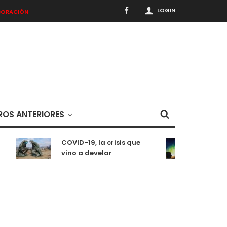
LOGIN
BORACIÓN
OS ANTERIORES
COVID-19, la crisis que
Medit
vino a develar
situ