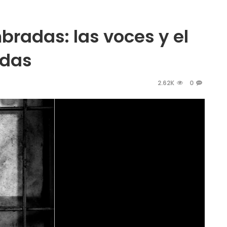
bradas: las voces y el
idas
2.62K
0