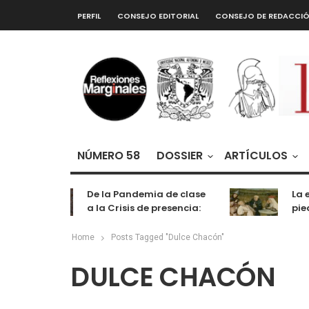
PERFIL
CONSEJO EDITORIAL
CONSEJO DE REDACCI
NÚMERO 58
DOSSIER
ARTÍCULOS
De la Pandemia de clase
La e
a la Crisis de presencia:
pied
cognición, labor y
entretenimiento
Home
Posts Tagged "Dulce Chacón"
DULCE CHACÓN