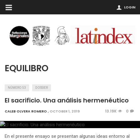
LOGIN
EQUILIBRO
NÚMERO 53
DOSSIER
El sacrificio. Una análisis hermenéutico
13.19K
0
CALEB OLVERA ROMERO
,
OCTOBER 1, 2019
En el presente ensayo se presentan algunas ideas entorno al