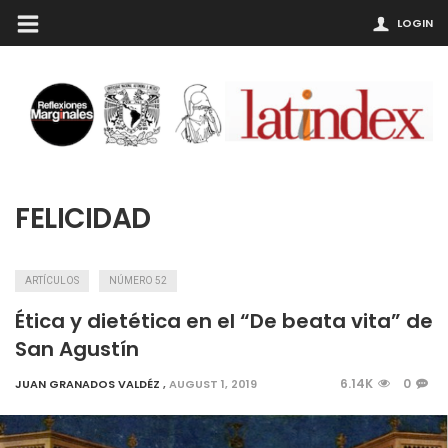
LOGIN
FELICIDAD
ARTÍCULOS
NÚMERO 52
Ética y dietética en el “De beata vita” de
San Agustín
6.14K
0
JUAN GRANADOS VALDÉZ
,
AUGUST 1, 2019