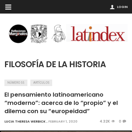
LOGIN
FILOSOFÍA DE LA HISTORIA
NÚMERO 55
ARTÍCULOS
El pensamiento latinoamericano
“moderno”: acerca de lo “propio” y el
dilema con su “europeidad”
4.32K
0
LUCIA THERESA WERBICK
,
FEBRUARY 1, 2020