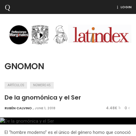
LOGIN
GNOMON
ARTÍCULOS
NÚMERO 45
De la gnomónica y el Ser
4.48K
0
RUBÉN CALVINO
,
JUNE 1, 2018
El “hombre moderno” es el único del género homo que conoció