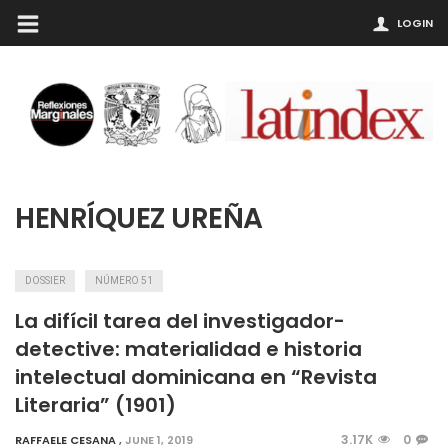
LOGIN
HENRÍQUEZ UREÑA
DOSSIER
NÚMERO 51
La difícil tarea del investigador-
detective: materialidad e historia
intelectual dominicana en “Revista
Literaria” (1901)
3.17K
0
RAFFAELE CESANA
,
JUNE 1, 2019