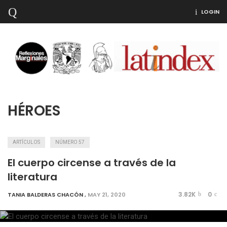
LOGIN
HÉROES
ARTÍCULOS
NÚMERO 57
El cuerpo circense a través de la
literatura
3.82K
0
TANIA BALDERAS CHACÓN
,
MAY 21, 2020