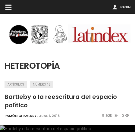
LOGIN
HETEROTOPÍA
ARTÍCULOS
NÚMERO 45
Bartleby o la reescritura del espacio
político
5.92K
0
RAMÓN CHAVERRY
,
JUNE 1, 2018