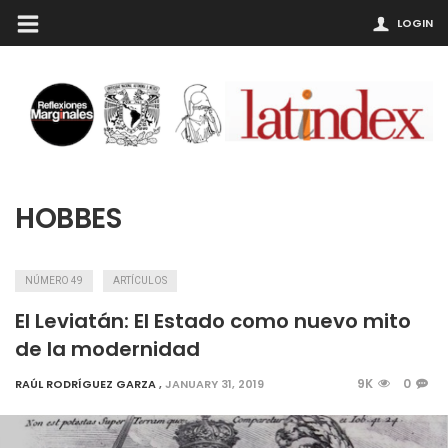
LOGIN
HOBBES
NÚMERO 49
ARTÍCULOS
El Leviatán: El Estado como nuevo mito
de la modernidad
9K
0
RAÚL RODRÍGUEZ GARZA
,
JANUARY 31, 2019