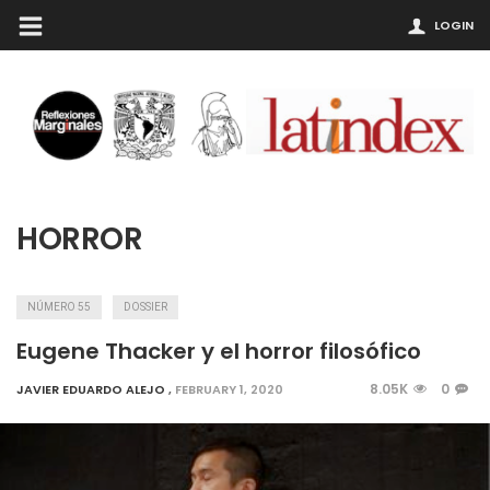
LOGIN
HORROR
NÚMERO 55
DOSSIER
Eugene Thacker y el horror filosófico
8.05K
0
JAVIER EDUARDO ALEJO
,
FEBRUARY 1, 2020