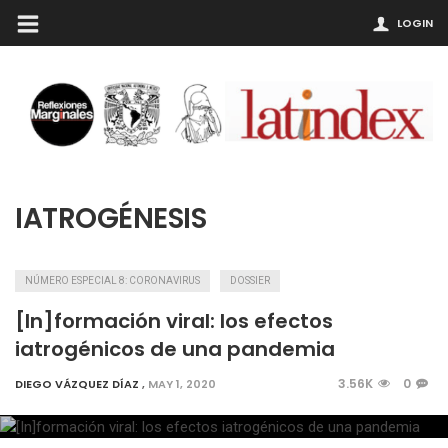
LOGIN
IATROGÉNESIS
NÚMERO ESPECIAL 8: CORONAVIRUS
DOSSIER
[In]formación viral: los efectos
iatrogénicos de una pandemia
3.56K
0
DIEGO VÁZQUEZ DÍAZ
,
MAY 1, 2020