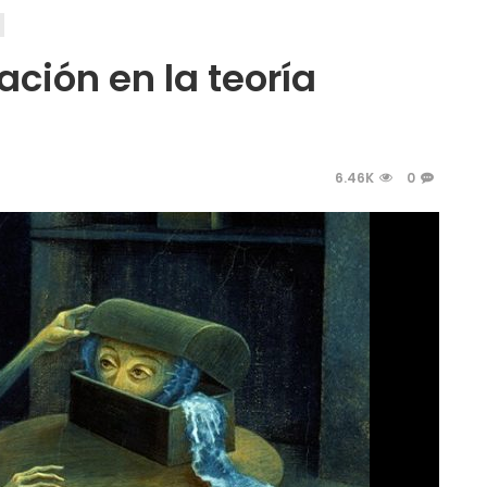
ción en la teoría
6.46K
0