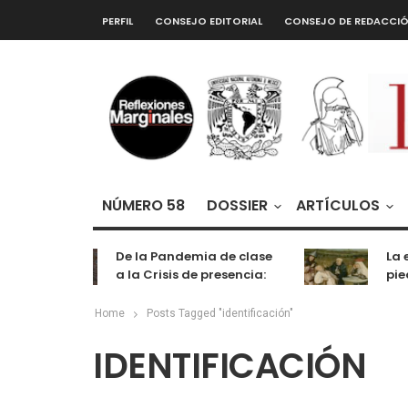
PERFIL
CONSEJO EDITORIAL
CONSEJO DE REDACCI
NÚMERO 58
DOSSIER
ARTÍCULOS
De la Pandemia de clase
La ex
a la Crisis de presencia:
piedr
cognición, labor y
entretenimiento
Home
Posts Tagged "identificación"
IDENTIFICACIÓN