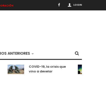
LOGIN
BORACIÓN
OS ANTERIORES
COVID-19, la crisis que
Medit
vino a develar
situa