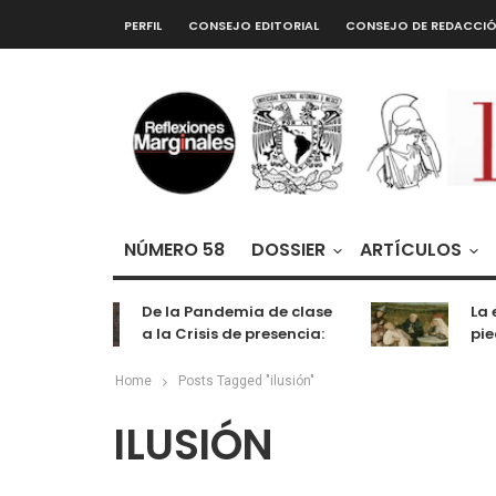
PERFIL
CONSEJO EDITORIAL
CONSEJO DE REDACCI
NÚMERO 58
DOSSIER
ARTÍCULOS
De la Pandemia de clase
La ex
a la Crisis de presencia:
piedr
cognición, labor y
entretenimiento
Home
Posts Tagged "ilusión"
ILUSIÓN