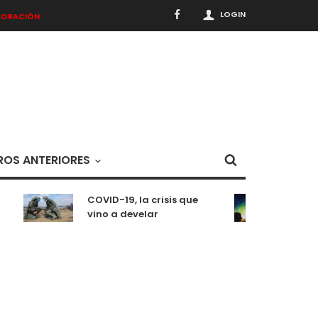
LOGIN
BORACIÓN
OS ANTERIORES
COVID-19, la crisis que
Medit
vino a develar
situa