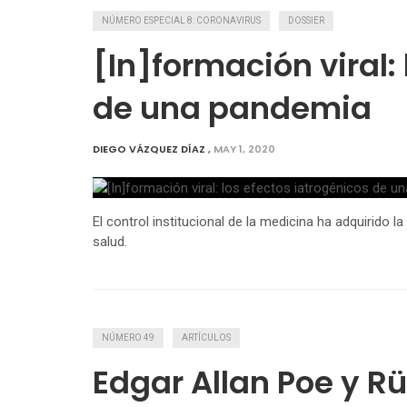
NÚMERO ESPECIAL 8: CORONAVIRUS
DOSSIER
[In]formación viral:
de una pandemia
DIEGO VÁZQUEZ DÍAZ
,
MAY 1, 2020
El control institucional de la medicina ha adquirido
salud.
NÚMERO 49
ARTÍCULOS
Edgar Allan Poe y Rü