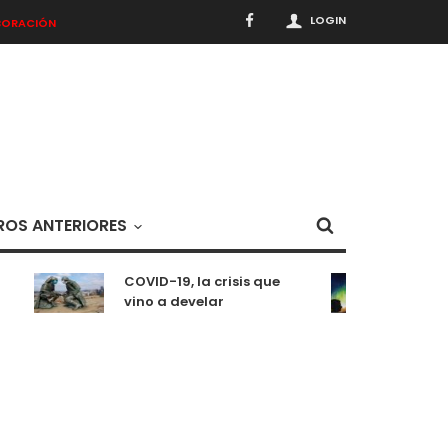
LOGIN
BORACIÓN
OS ANTERIORES
COVID-19, la crisis que
Medit
vino a develar
situa