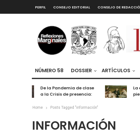
PERFIL
CONSEJO EDITORIAL
CONSEJO DE REDACCI
NÚMERO 58
DOSSIER
ARTÍCULOS
De la Pandemia de clase
La ex
a la Crisis de presencia:
pied
cognición, labor y
entretenimiento
Home
Posts Tagged "información"
INFORMACIÓN