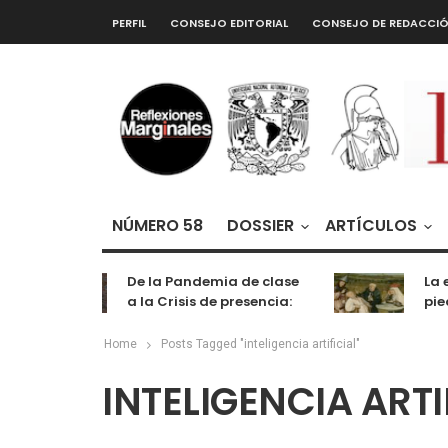
PERFIL
CONSEJO EDITORIAL
CONSEJO DE REDACCI
NÚMERO 58
DOSSIER
ARTÍCULOS
De la Pandemia de clase
La ex
a la Crisis de presencia:
piedr
cognición, labor y
entretenimiento
Home
Posts Tagged "inteligencia artificial"
INTELIGENCIA ARTI