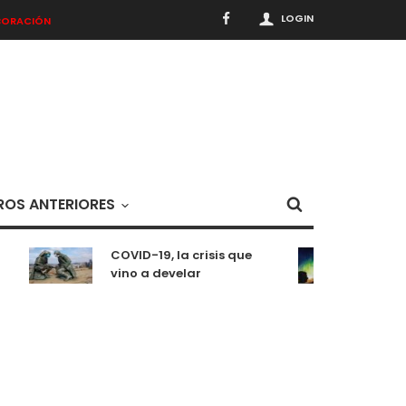
LOGIN
BORACIÓN
OS ANTERIORES
COVID-19, la crisis que
Medita
vino a develar
situa