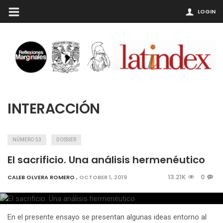
LOGIN
INTERACCIÓN
NÚMERO 53
DOSSIER
El sacrificio. Una análisis hermenéutico
13.21K
0
CALEB OLVERA ROMERO
,
OCTOBER 1, 2019
En el presente ensayo se presentan algunas ideas entorno al