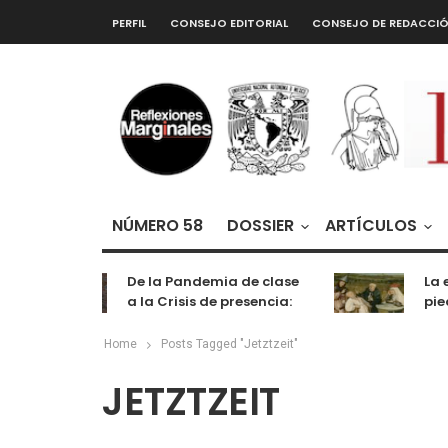
PERFIL
CONSEJO EDITORIAL
CONSEJO DE REDACCI
NÚMERO 58
DOSSIER
ARTÍCULOS
De la Pandemia de clase
La e
a la Crisis de presencia:
pied
cognición, labor y
entretenimiento
Home
Posts Tagged "Jetztzeit"
JETZTZEIT