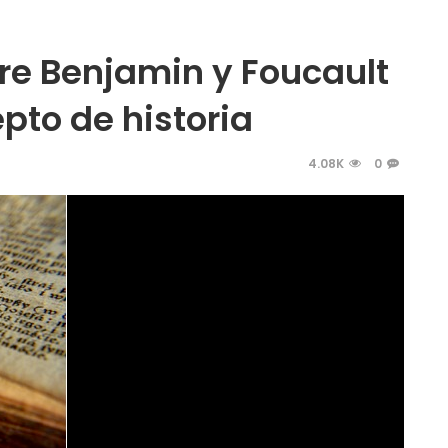
re Benjamin y Foucault
epto de historia
4.08K
0