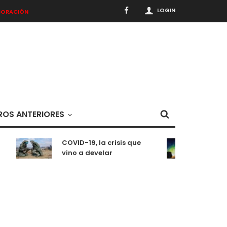
LOGIN
BORACIÓN
OS ANTERIORES
COVID-19, la crisis que
Medit
vino a develar
situ