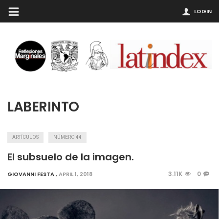
LOGIN
LABERINTO
ARTÍCULOS
NÚMERO 44
El subsuelo de la imagen.
3.11K
0
GIOVANNI FESTA
,
APRIL 1, 2018