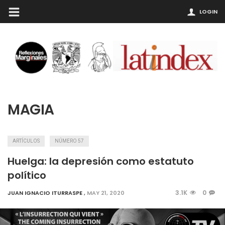
LOGIN
MAGIA
ARTÍCULOS
NÚMERO 57
Huelga: la depresión como estatuto
político
3.1K
0
JUAN IGNACIO ITURRASPE
,
MAY 21, 2020