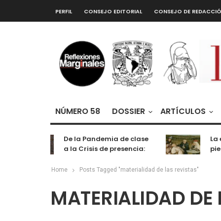
PERFIL
CONSEJO EDITORIAL
CONSEJO DE REDACCI
NÚMERO 58
DOSSIER
ARTÍCULOS
De la Pandemia de clase
La e
a la Crisis de presencia:
pied
cognición, labor y
entretenimiento
Home
Posts Tagged "materialidad de las revistas"
MATERIALIDAD DE 