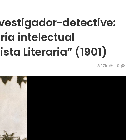
investigador-detective:
ria intelectual
ta Literaria” (1901)
3.17K
0