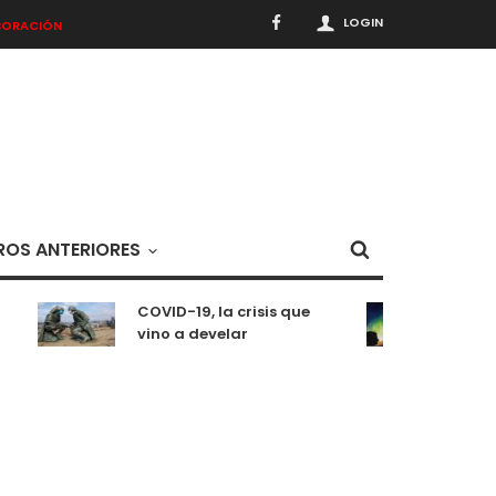
LOGIN
BORACIÓN
OS ANTERIORES
COVID-19, la crisis que
Medit
vino a develar
situ