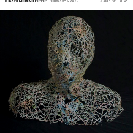
3.08K
0
GERARD MORENO FERRER
,
FEBRUARY 1, 2020