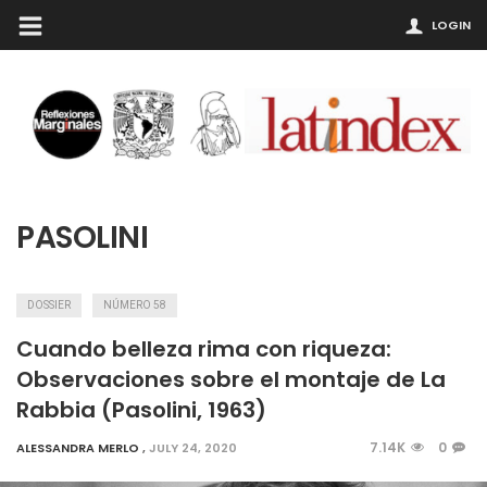
LOGIN
PASOLINI
DOSSIER
NÚMERO 58
Cuando belleza rima con riqueza:
Observaciones sobre el montaje de La
Rabbia (Pasolini, 1963)
7.14K
0
ALESSANDRA MERLO
,
JULY 24, 2020