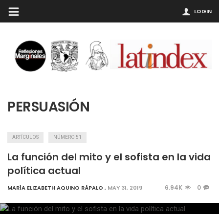
LOGIN
PERSUASIÓN
ARTÍCULOS
NÚMERO 51
La función del mito y el sofista en la vida
política actual
6.94K
0
MARÍA ELIZABETH AQUINO RÁPALO
,
MAY 31, 2019