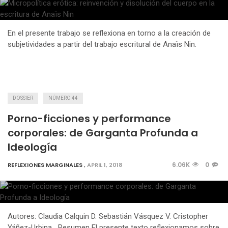
En el presente trabajo se reflexiona en torno a la creación de
subjetividades a partir del trabajo escritural de Anaïs Nin.
DOSSIER
NÚMERO 44
Porno-ficciones y performance
corporales: de Garganta Profunda a
Ideología
6.06K
0
REFLEXIONES MARGINALES
,
APRIL 1, 2018
Autores: Claudia Calquin D. Sebastián Vásquez V. Cristopher
Yáñez-Urbina Resumen El presente texto reflexionamos sobre