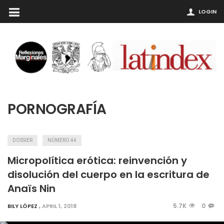
LOGIN
PORNOGRAFÍA
DOSSIER
NÚMERO 44
Micropolítica erótica: reinvención y
disolución del cuerpo en la escritura de
Anaïs Nin
5.7K
0
BILY LÓPEZ
,
APRIL 1, 2018