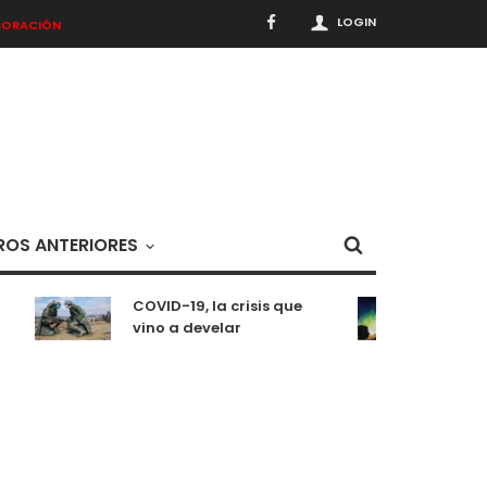
LOGIN
BORACIÓN
OS ANTERIORES
COVID-19, la crisis que
Medit
vino a develar
situ