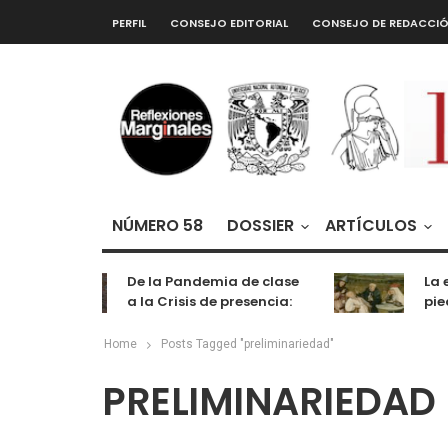
PERFIL
CONSEJO EDITORIAL
CONSEJO DE REDACCI
NÚMERO 58
DOSSIER
ARTÍCULOS
De la Pandemia de clase
La e
a la Crisis de presencia:
pied
cognición, labor y
entretenimiento
Home
Posts Tagged "preliminariedad"
PRELIMINARIEDAD