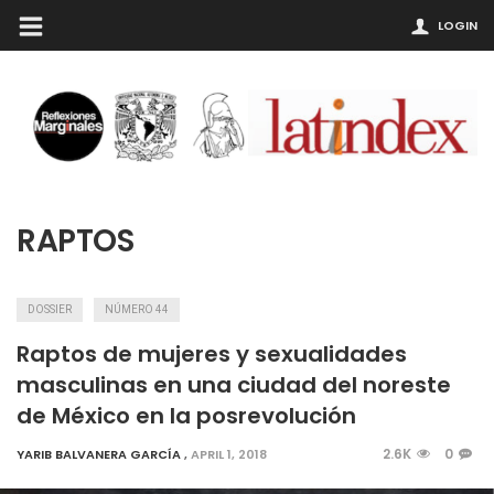
LOGIN
RAPTOS
DOSSIER
NÚMERO 44
Raptos de mujeres y sexualidades
masculinas en una ciudad del noreste
de México en la posrevolución
2.6K
0
YARIB BALVANERA GARCÍA
,
APRIL 1, 2018