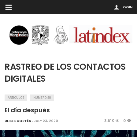
LOGIN
RASTREO DE LOS CONTACTOS
DIGITALES
ARTÍCULOS
NÚMERO 58
El día después
3.61K
0
ULISES CORTÉS
,
JULY 23, 2020