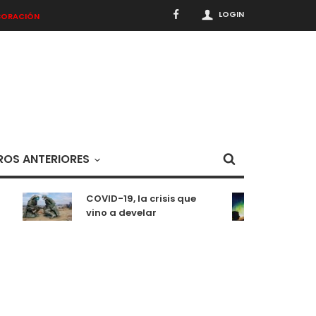
LOGIN
BORACIÓN
OS ANTERIORES
COVID-19, la crisis que
Medit
vino a develar
situ