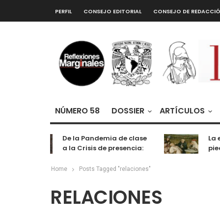
PERFIL
CONSEJO EDITORIAL
CONSEJO DE REDACCI
NÚMERO 58
DOSSIER
ARTÍCULOS
De la Pandemia de clase
La e
a la Crisis de presencia:
pied
cognición, labor y
entretenimiento
Home
Posts Tagged "relaciones"
RELACIONES