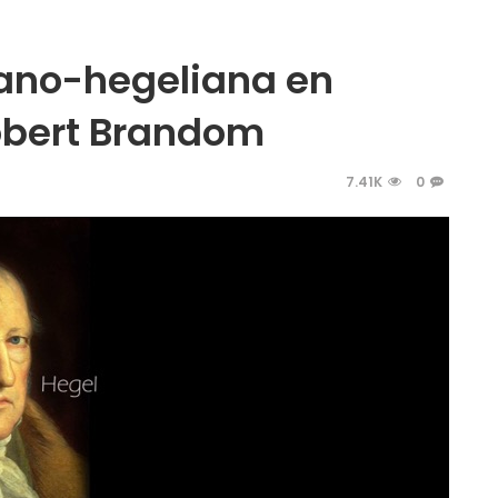
iano-hegeliana en
Robert Brandom
7.41K
0