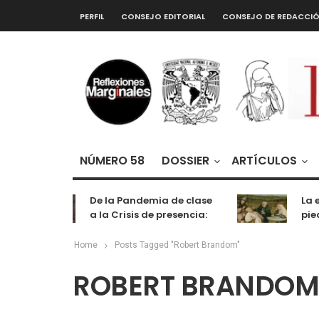
PERFIL
CONSEJO EDITORIAL
CONSEJO DE REDACCI
NÚMERO 58
DOSSIER
ARTÍCULOS
De la Pandemia de clase
La e
a la Crisis de presencia:
pied
cognición, labor y
entretenimiento
Home
Posts Tagged "Robert Brandom"
ROBERT BRANDOM