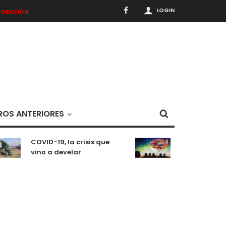
LOGIN
BORACIÓN
OS ANTERIORES
COVID-19, la crisis que
Meditaciones 
vino a develar
situación pa