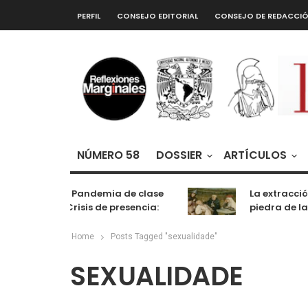
PERFIL
CONSEJO EDITORIAL
CONSEJO DE REDACCI
NÚMERO 58
DOSSIER
ARTÍCULOS
De la Pandemia de clase
La extracción
a la Crisis de presencia:
piedra de la
cognición, labor y
entretenimiento
Home
Posts Tagged "sexualidade"
SEXUALIDADE