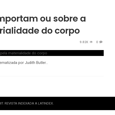
importam ou sobre a
rialidade do corpo
9.82K
0
ematizada por Judith Butler…
IT. REVISTA INDEXADA A LATINDEX.