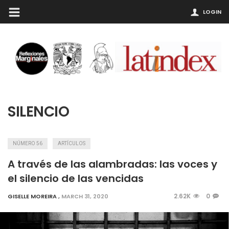
LOGIN
SILENCIO
NÚMERO 56
ARTÍCULOS
A través de las alambradas: las voces y
el silencio de las vencidas
2.62K
0
GISELLE MOREIRA
,
MARCH 31, 2020