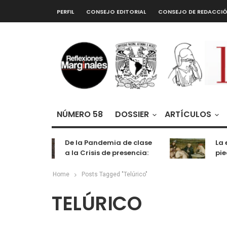
PERFIL
CONSEJO EDITORIAL
CONSEJO DE REDACCI
NÚMERO 58
DOSSIER
ARTÍCULOS
De la Pandemia de clase
La e
a la Crisis de presencia:
pied
cognición, labor y
entretenimiento
Home
Posts Tagged "Telúrico"
TELÚRICO