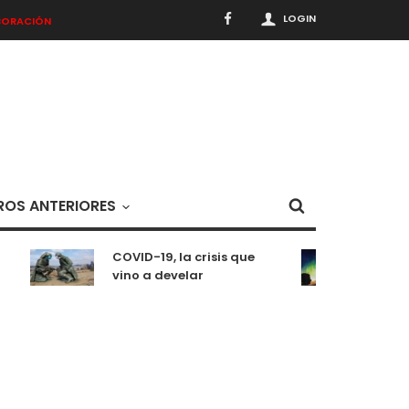
LOGIN
BORACIÓN
OS ANTERIORES
COVID-19, la crisis que
Medit
vino a develar
situ