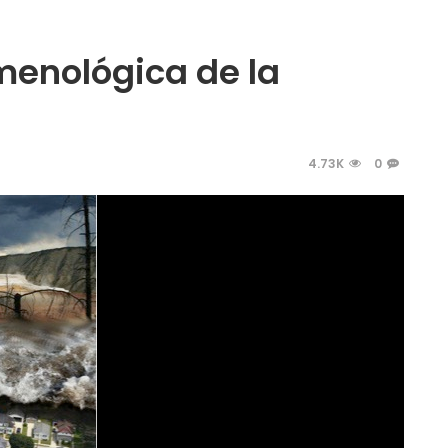
enológica de la
4.73K
0