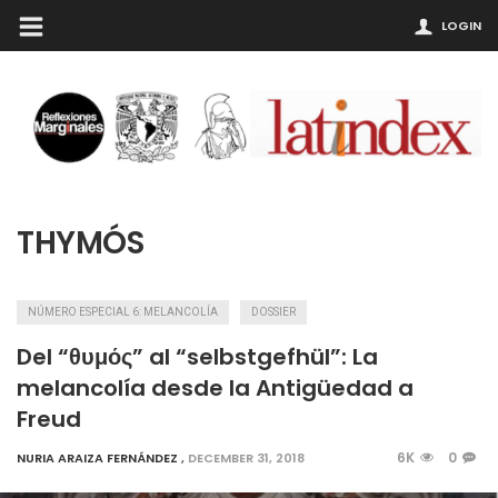
LOGIN
THYMÓS
NÚMERO ESPECIAL 6: MELANCOLÍA
DOSSIER
Del “θυμός” al “selbstgefhül”: La
melancolía desde la Antigüedad a
Freud
6K
0
NURIA ARAIZA FERNÁNDEZ
,
DECEMBER 31, 2018