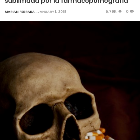
sublimada por la farmacopornografía
5.79K
0
MARIAN FERRARA
,
JANUARY 1, 2018