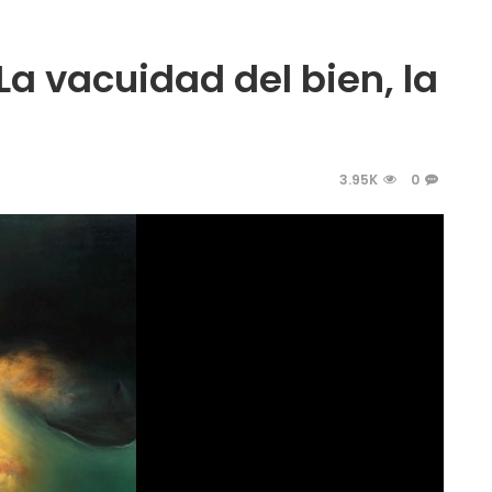
La vacuidad del bien, la
3.95K
0