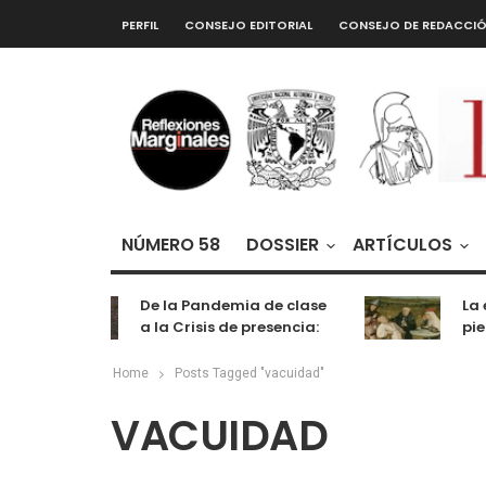
PERFIL
CONSEJO EDITORIAL
CONSEJO DE REDACCI
NÚMERO 58
DOSSIER
ARTÍCULOS
De la Pandemia de clase
La e
a la Crisis de presencia:
pied
cognición, labor y
entretenimiento
Home
Posts Tagged "vacuidad"
VACUIDAD